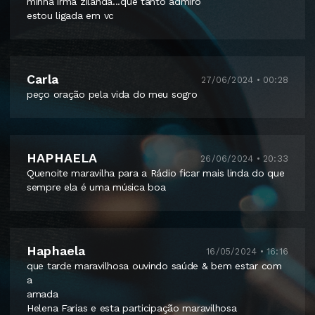
minha irmã zilanda...que tanto admiro
estou ligada em vc
Carla
27/06/2024 • 00:28
peço oração pela vida do meu sogro
HAPHAELA
26/06/2024 • 20:33
Quenoite maravilha para a Rádio ficar mais linda do que
sempre ela é uma música boa
Haphaela
16/05/2024 • 16:16
que tarde maravilhosa ouvindo saúde & bem estar com
a
amada
Helena Farias e esta participação maravilhosa