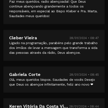
Paz meus queridos. radio abençoada!! Que Deus
continue abençoando grandemente a todos os
responsáveis, em especial ao Bispo Kleber e Pra. Marta.
Saudades meus queridos!
Cleber Vieira
28/01/2024 • 08:47
Ligado na programação, parabéns pelo grande trabalho
dos irmãos de levar a mensagem que transforma a vida
das pessoas através da rádio, Deus abençoe.
Gabriela Corte
28/01/2024 • 08:45
Olá, meus queridos bispos. Saudades de vocês Desejo
que Deus os abençoe infinitamente, feliz ano novo ❤
Keren Vitória Da Costa Vieira
28/01/2024 • 08:44