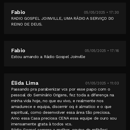
Fabio
05/05/2025 • 17:30
RADIO GOSPEL JOINVILLE, UMA RÁDIO A SERVIÇO DO
REINO DE DEUS.
Fabio
05/05/2025 • 17:16
Estou amando a Rádio Gospel Joinville
Élida Lima
01/05/2025 • 11:03
Passando pra parabenizar vcs por esse papo com o
pessoal do Seminário Origens, fez toda a diferença na
minha vida hoje, no que eu vivo, e realmente nos
amadurece e equipa, discernir oq é almatico e o que
espiritual, como desenvolver essa área tão preciosa.
Amo essa Casa preciosa CENA essa equipe de ouro sou
imensamente grata à todos vcs.
Rádio Gospel sempre a melhor, equipe de milhões!