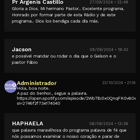
Pr Argenis Castillo
27/09/2024 • 22:48
Gloria a Dios. Mi hermano Pastor.. Excelente programa.
Honrado por formar parte de esta Rádio y de este
programa.. Dios los bendiga cada día más.
Jacson
09/09/2024 • 19:42
e possível mandar ou rodar o dia que o Gelson e o
pastor Fábio
Administrador
23/10/2024 • 21:16
Hola, boa noite.
A paz do Senhor., segue a palavra.
https://open.spotify.com/episode/2Wb7lbDxOQnqFK0v8Oes
si=2746f2f73e174040
HAPHAELA
08/09/2024 • 13:36
que palavra maravilhosa do programa palavra de fé que
nós possamos examinar o nosso coração e parar de