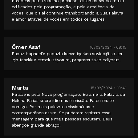
Parabéns pelo trabalho precioso, estamos sendo muito
edificados pela programação, e pela excelência de
vocês, que o Pai continue transbordando a Sua Palavra
e amor através de vocês em todos os lugares.
Ömer Asaf
16/02/2024 • 08:15
Papaz Haphael'e papazla kahve içerken söylediği sözler
için teşekkür etmek istiyorum, programı takip ediyoruz.
Marta
15/02/2024 • 10:41
Parabéns pela Nova programação. Eu amei a Palavra da
Helena Farias sobre idiomas e missão. Falou muito
comigo. Por mais palavras missionárias e
contemporânea assim. Se puderem repitam essa
mensagem para que mais pessoas escutem. Deus
abençoe grande abraço!