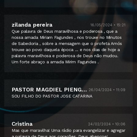
zilanda pereira
16/05/2024 • 15:21
Que palavra de Deus maravilhosa e poderosa , que a
nossa amada Miriam Fagundes , nos trouxe no Minutos
de Sabedoria , sobre a mensagem que o profeta Amós
trouxe ao povo daquela época ... e nos dias de hoje a
palavra maravilhosa e poderosa de Deus não mudou.
Um forte abraço a amada Mirim Fagundes .
PASTOR MAGDIEL PIENGONDA
26/04/2024 • 11:09
SOU FILHO DO PASTOR JOSE CATARINA
Cristina
24/02/2024 • 10:06
Mas que maravilha! Uma rádio para evangelizar e agregar
a palavra de Deus aos corações. Deus abençoe!