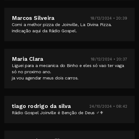
Marcos Silveira
18/12/2024 • 20:39
Comi a melhor pizza de Joinville, La Divina Pizza.
indicação aqui da Rádio Gospel.
Maria Clara
18/12/2024 • 20:37
Liguei para a mecanica do Binho e eles só vao ter vaga
só no proximo ano.
ja vou agendar meus dois carros.
tiago rodrigo da silva
24/10/2024 • 08:42
Rádio Gospel Joinville é Benção de Deus ‍♂️⚜️